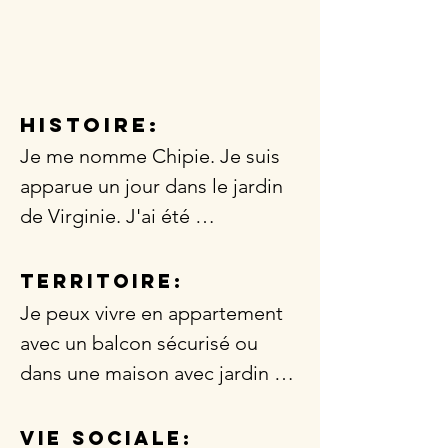
HISTOIRE:
Je me nomme Chipie. Je suis 
apparue un jour dans le jardin 
de Virginie. J'ai été 
abandonnée. Virginie s'est 
occupée de moi car j'étais 
TERRITOIRE:
gestante. J'ai donné naissance 
Je peux vivre en appartement 
à mes bébés en sécurité dans 
avec un balcon sécurisé ou 
une grange près de chez 
dans une maison avec jardin 
Virginie. Dès que mes bébés 
sécurisé.
ont été assez grands, j'ai été 
Vie Sociale: