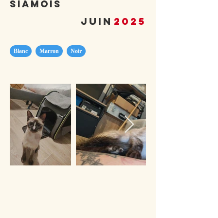
Siamois
juin
2025
Blanc
Marron
Noir
345€